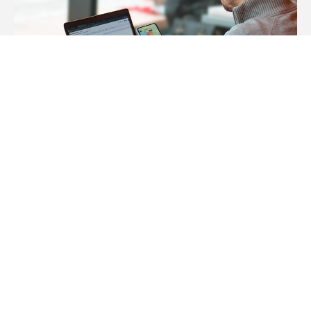
Investigadores
La vigilancia de la calidad del aire relacionada con
los incendios forestales es vital para los
investigadores debido a su relación con la
contaminación y el cambio climático. Ofrecemos
una API Bluetooth y en la nube gratuita. Ya nos
hemos asociado con más de 100
proyectos científicos.